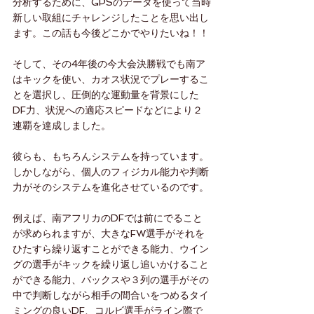
分析するために、GPSのデータを使って当時
新しい取組にチャレンジしたことを思い出し
ます。この話も今後どこかでやりたいね！！
そして、その4年後の今大会決勝戦でも南ア
はキックを使い、カオス状況でプレーするこ
とを選択し、圧倒的な運動量を背景にした
DF力、状況への適応スピードなどにより２
連覇を達成しました。
彼らも、もちろんシステムを持っています。
しかしながら、個人のフィジカル能力や判断
力がそのシステムを進化させているのです。
例えば、南アフリカのDFでは前にでること
が求められますが、大きなFW選手がそれを
ひたすら繰り返すことができる能力、ウイン
グの選手がキックを繰り返し追いかけること
ができる能力、バックスや３列の選手がその
中で判断しながら相手の間合いをつめるタイ
ミングの良いDF、コルビ選手がライン際で