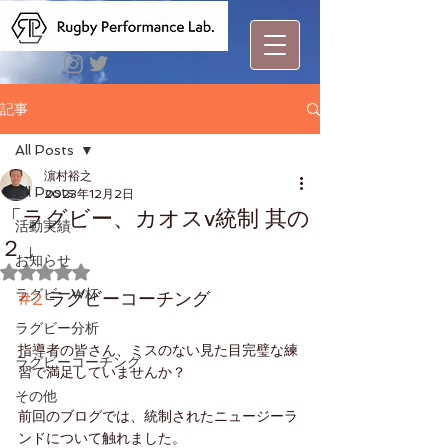
記事
All Posts
濵村裕之
All Posts
2023年12月2日
「ラグビー、カオスv統制 其の
活動実績
２」
お知らせ
5つ星のうちNaNと評価されています。
ラグビーW杯
#2
 ラグビーコーチング
ラグビー分析
指導者の皆さん、ミスのない見た目完璧な練
ラグビーコーチング
習で満足していませんか？
その他
前回のブログでは、統制されたニュージーラ
ンドについて触れました。