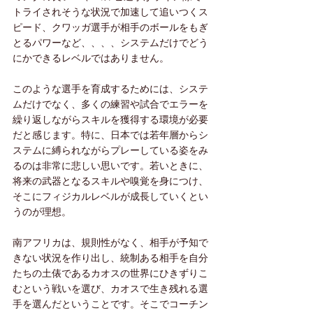
トライされそうな状況で加速して追いつくス
ピード、クワッガ選手が相手のボールをもぎ
とるパワーなど、、、、システムだけでどう
にかできるレベルではありません。
このような選手を育成するためには、システ
ムだけでなく、多くの練習や試合でエラーを
繰り返しながらスキルを獲得する環境が必要
だと感じます。特に、日本では若年層からシ
ステムに縛られながらプレーしている姿をみ
るのは非常に悲しい思いです。若いときに、
将来の武器となるスキルや嗅覚を身につけ、
そこにフィジカルレベルが成長していくとい
うのが理想。
南アフリカは、規則性がなく、相手が予知で
きない状況を作り出し、統制ある相手を自分
たちの土俵であるカオスの世界にひきずりこ
むという戦いを選び、カオスで生き残れる選
手を選んだということです。そこでコーチン