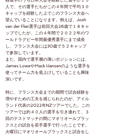
人で、その選手たちがこの４年間で平均３０
キャップを経験した上でこのフランス大会へ
望んでいることになります。例えば、Josh 
van der Flier選手は前回大会26歳で１８キャ
ップでしたが、この４年間で２０２２年のワ
ールドラグビー年間最優秀選手にまで成長
し、フランス大会には30歳で５２キャップ
で参加しています。
また、国内で選手層の薄いポジションには、
James LoweやMack Hansenのような選手を
使ってチーム力を底上げしていることも興味
深いです。
特に、フランス大会までの期間で試合経験を
増やすための工夫を感じられたのが、アイル
ランド代表の2022年NZツアーでした。この
ツアーでは約４０人の選手を引き連れて、３
回のテストマッチの間にマオリオールブラッ
クスとの試合を若手選手で行ったことです。
火曜日にマオリオールブラックスと試合をし