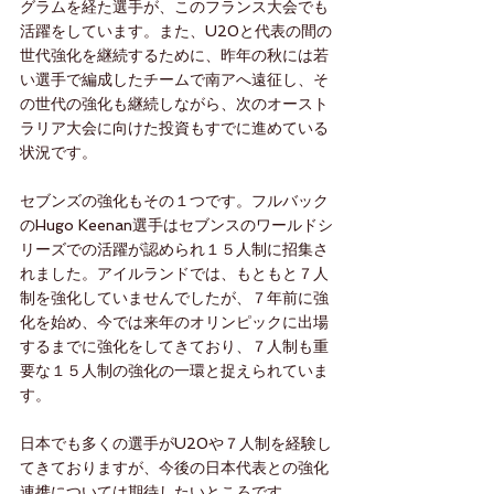
グラムを経た選手が、このフランス大会でも
活躍をしています。また、U20と代表の間の
世代強化を継続するために、昨年の秋には若
い選手で編成したチームで南アへ遠征し、そ
の世代の強化も継続しながら、次のオースト
ラリア大会に向けた投資もすでに進めている
状況です。
セブンズの強化もその１つです。フルバック
のHugo Keenan選手はセブンスのワールドシ
リーズでの活躍が認められ１５人制に招集さ
れました。アイルランドでは、もともと７人
制を強化していませんでしたが、７年前に強
化を始め、今では来年のオリンピックに出場
するまでに強化をしてきており、７人制も重
要な１５人制の強化の一環と捉えられていま
す。
日本でも多くの選手がU20や７人制を経験し
てきておりますが、今後の日本代表との強化
連携については期待したいところです。