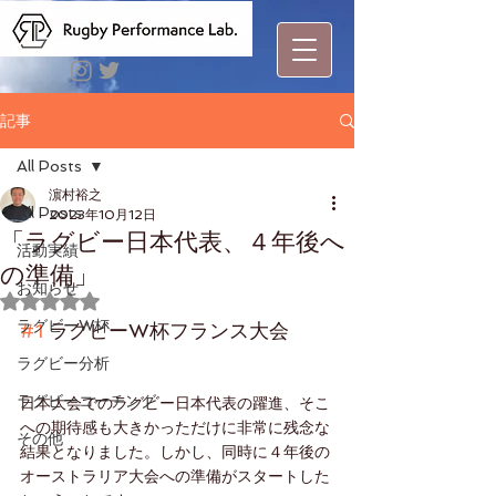
記事
All Posts
濵村裕之
All Posts
2023年10月12日
「ラグビー日本代表、４年後へ
活動実績
の準備」
お知らせ
5つ星のうちNaNと評価されています。
ラグビーW杯
#1
 ラグビーW杯フランス大会
ラグビー分析
ラグビーコーチング
日本大会でのラグビー日本代表の躍進、そこ
への期待感も大きかっただけに非常に残念な
その他
結果となりました。しかし、同時に４年後の
オーストラリア大会への準備がスタートした