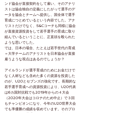
ンド協会が直接契約をして雇い、そのアナリ
ストは協会独自の定義にしたがって選手のデ
ータを協会とチームへ提供し、国全体で選手
育成につとめているという内容でした。アナ
リストだけでなく、S&Cコーチも同様に協会
が直接資源投資をして若手選手の育成に取り
組んでいるということに、正直頭を殴られた
ような思いでした。
では、日本の場合、たとえば若手世代の育成
＝大学チームのアナリストを日本協会が直接
雇うような視点はあるのでしょうか？
アイルランドが選手育成のためにお金だけで
なく人材なども含めた多くの資源を投資した
のが、U20とセブンズの強化です。長期的な
若手選手育成への資源投資により、U20代表
は6カ国対抗戦でも2019年からの４大会
（2020年大会はコロナのため中止）で３回
もチャンピオンになり、今年のU20世界大会
でも準優勝の成績を収めています。そのプロ