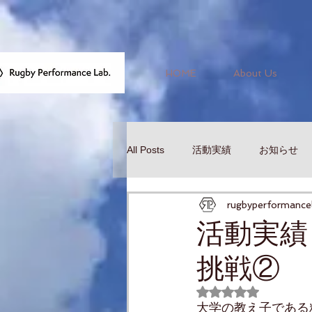
HOME
About Us
All Posts
活動実績
お知らせ
rugbyperformance
活動実績
挑戦②
5つ星のうちNaN
大学の教え子である