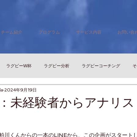
チーム紹介
プログラム
サービス内容
お問い合
ラグビーW杯
ラグビー分析
ラグビーコーチング
そ
la
2024年9月19日
：未経験者からアナリス
と評価されています。
粕川くんからの一本のLINEから、この企画がスタート