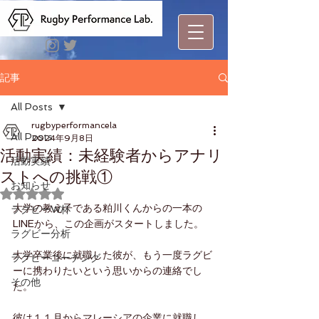
記事
All Posts
rugbyperformancela
All Posts
2024年9月8日
活動実績：未経験者からアナリ
活動実績
ストへの挑戦①
お知らせ
5つ星のうちNaNと評価されています。
大学の教え子である粕川くんからの一本の
ラグビーW杯
LINEから、この企画がスタートしました。
ラグビー分析
大学卒業後に就職した彼が、もう一度ラグビ
ラグビーコーチング
ーに携わりたいという思いからの連絡でし
その他
た。
彼は１１月からマレーシアの企業に就職し、