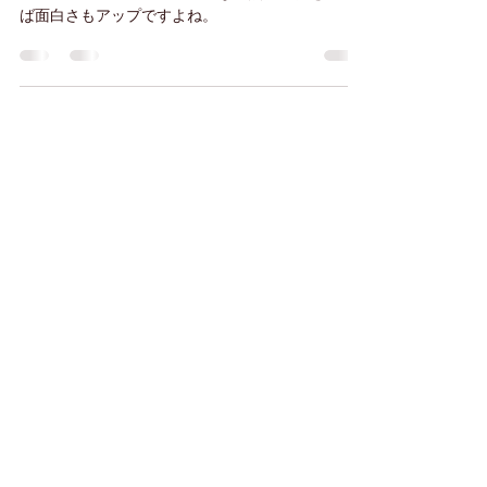
る？」
今週末のテストマッチ、こんな視点で試合をみれ
ば面白さもアップですよね。